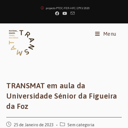
Skip
projecto PTDC/FER-HFC/2793/2020
to
content
Menu
TRANSMAT em aula da
Universidade Sénior da Figueira
da Foz
Post
Post
25 de Janeiro de 2023
Sem categoria