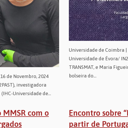
Universidade de Coimbra | 
Universidade de Évora/ IN2
TRANSMAT, e Maria Figueir
bolseira do…
a 16 de Novembro, 2024
2PAST), investigadora
a (IHC-Universidade de…
 do MMSR com o
Encontro sobre “
rgados
partir de Portug