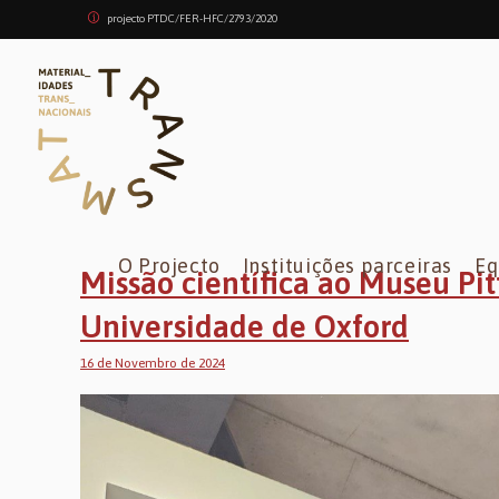
Skip
projecto PTDC/FER-HFC/2793/2020
to
content
O Projecto
Instituições parceiras
Eq
Missão científica ao Museu Pit
Universidade de Oxford
16 de Novembro de 2024