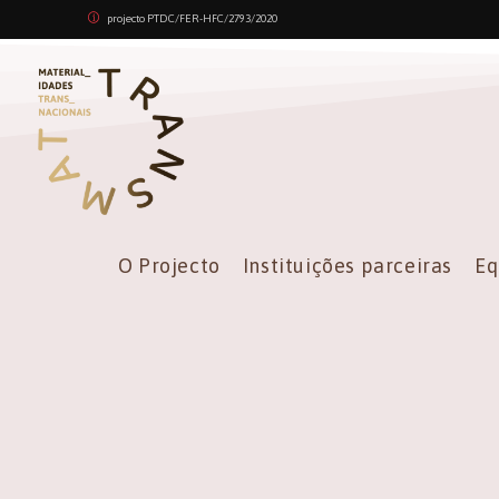
projecto PTDC/FER-HFC/2793/2020
O Projecto
Instituições parceiras
Eq