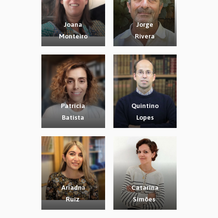
Joana
Jorge
Monteiro
Rivera
Patrícia
Quintino
Batista
Lopes
Ariadn
a
Catarina
Ruiz
Simões