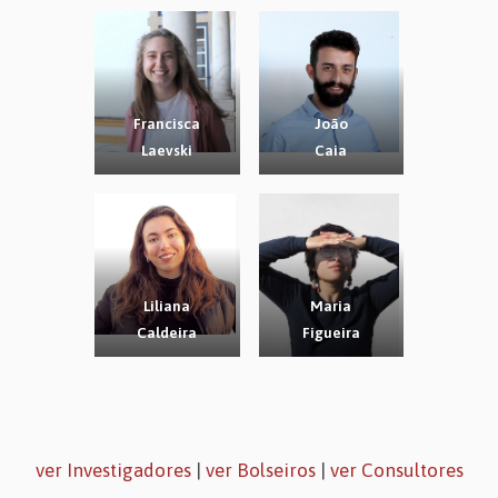
Francisca
João
Laevski
Caia
Liliana
Maria
Caldeira
Figueira
ver Investigadores
|
ver Bolseiros
|
ver Consultores