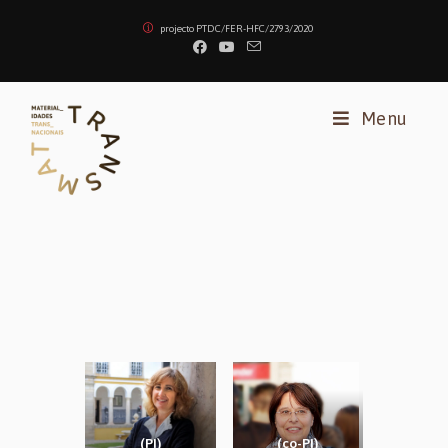
projecto PTDC/FER-HFC/2793/2020
Menu
(PI)
(co-PI)