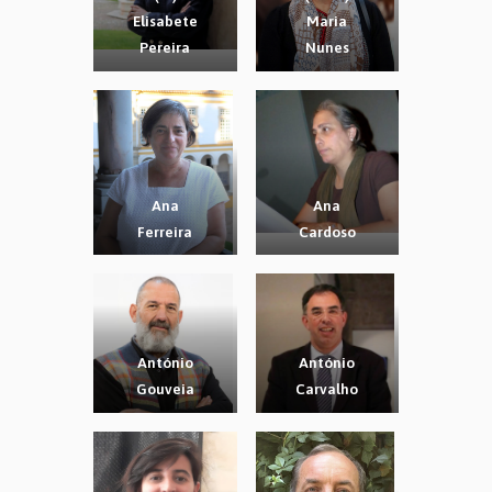
Elisabete
Maria
Pereira
Nunes
Ana
Ana
Ferreira
Cardoso
António
António
Gouveia
Carvalho