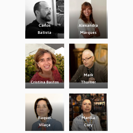
Carlos
Alexandra
Batista
Marques
Mark
Cristina Bastos
Thurner
Raquel
Marília
Vilaça
Cury